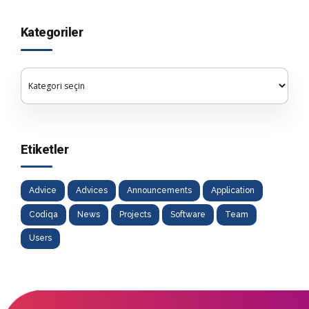
Kategoriler
Etiketler
Advice
Advices
Announcements
Application
Codiqa
News
Projects
Software
Team
Users