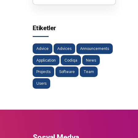
Etiketler
Advice
Advices
Announcements
Application
Codiqa
News
Projects
Software
Team
Users
Sosyal Medya