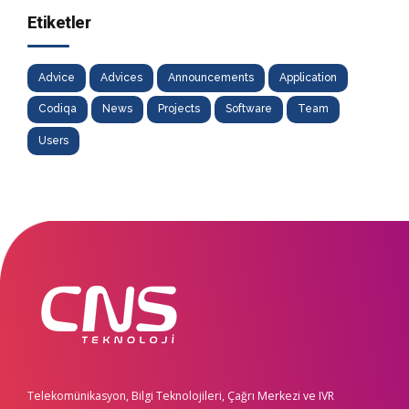
Etiketler
Advice
Advices
Announcements
Application
Codiqa
News
Projects
Software
Team
Users
Telekomünikasyon, Bilgi Teknolojileri, Çağrı Merkezi ve IVR