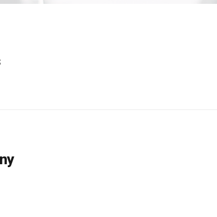
s
any