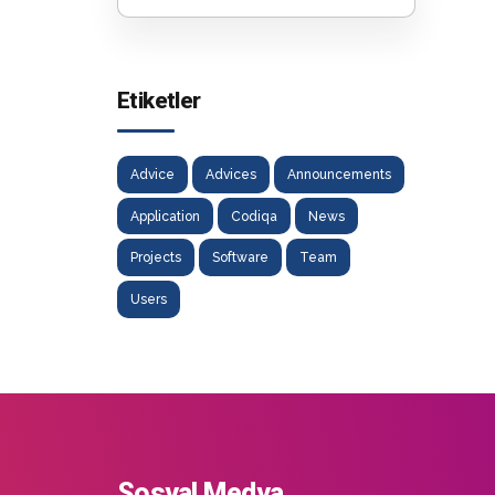
Etiketler
Advice
Advices
Announcements
Application
Codiqa
News
Projects
Software
Team
Users
Sosyal Medya