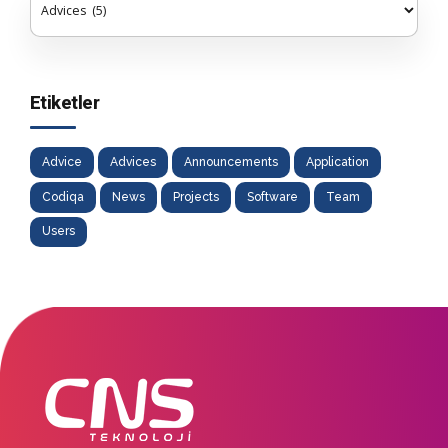
Etiketler
Advice
Advices
Announcements
Application
Codiqa
News
Projects
Software
Team
Users