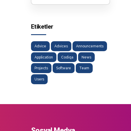
Etiketler
Advice
Advices
Announcements
Application
Codiqa
News
Projects
Software
Team
Users
Sosyal Medya