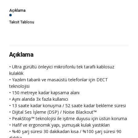
Açıklama
Taksit Tablosu
Açıklama
• Ultra gürültü önleyici mikrofonlu tek taraflı kablosuz
kulaklık
• Yazılım tabanlı ve masaüstü telefonlar için DECT
teknolojisi
• 150 metreye kadar kapsama alanı
• Aynı alanda 3x fazla kullanıcı
• 13 saate kadar konuşma / 52 saate kadar bekleme süresi
• Dijital Ses İşleme (DSP) / Noise Blackout™
• PeakStop™ teknolojisi ile işitme duyusu için üstün koruma
• Hafif ve ergonomik yapı, yumuşak kulak yastıkları
• %40 şarj süresi 30 dakikadan kısa / %100 şarj süresi 90
dakika