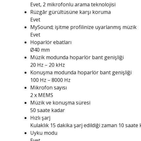
Evet, 2 mikrofonlu arama teknolojisi
Rüzgâr gürültüsüne karşı koruma
Evet
MySound; işitme profilinize uyarlanmış müzik
Evet
Hoparlör ebatları
Ø40 mm
Müzik modunda hoparlör bant genişliği
20 Hz – 20 kHz
Konuşma modunda hoparlör bant genişliği
100 Hz – 8000 Hz
Mikrofon sayısı
2 x MEMS
Müzik ve konuşma süresi
50 saate kadar
Hızlı şarj
Kulaklık 15 dakika şarj edildiği zaman 10 saate
Uyku modu
Evet